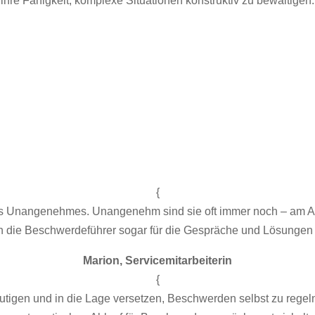
ihre Fähigkeit, komplexe Situationen konstruktiv zu bewältigen.
{
 Unangenehmes. Unangenehm sind sie oft immer noch – am Anfan
ch die Beschwerdeführer sogar für die Gespräche und Lösunge
Marion, Servicemitarbeiterin
{
tigen und in die Lage versetzen, Beschwerden selbst zu regeln