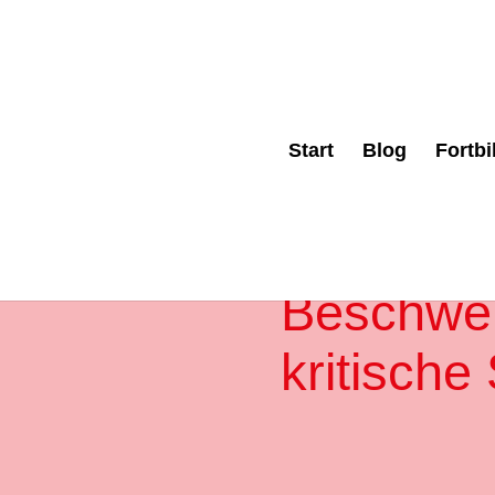
Start
Blog
Fortb
ERFOLGREICHE KRISEN
Meistern
Beschwe
kritische