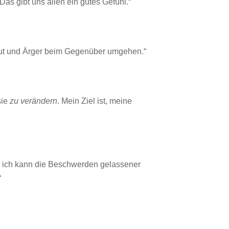
as gibt uns allen ein gutes Gefühl.“
 Wut und Ärger beim Gegenüber umgehen.“
sie
zu verändern
. Mein Ziel ist, meine
r, ich kann die Beschwerden gelassener
“